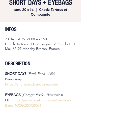
SHORT DAYS + EYEBAGS
sam. 20 déc.
  |  
Chedz Tartous et
Compagnie
INFOS
20 déc. 2025, 21:00 – 23:50
Chedz Tartous et Compagnie, 2 Rue du Huit
Mai, 62127 Monchy-Breton, France
DESCRIPTION
SHORT DAYS 
(
Punk Rock - Lille
)
Bandcamp : 
https://shortdays.bandcamp.com
EYEBAGS 
(
Garage Rock - Beaurains
)
FB : 
https://www.facebook.com/Eyebags-
Band-100090200420084