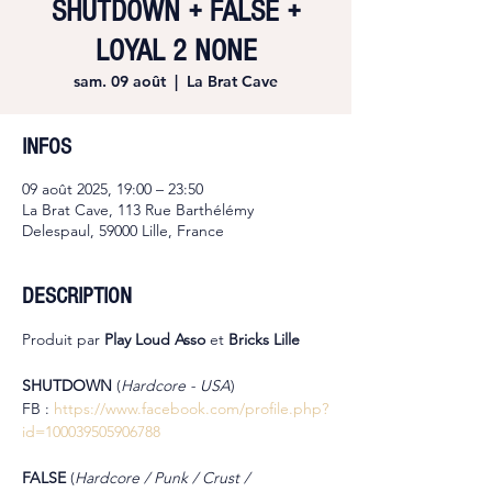
SHUTDOWN + FALSE +
LOYAL 2 NONE
sam. 09 août
  |  
La Brat Cave
INFOS
09 août 2025, 19:00 – 23:50
La Brat Cave, 113 Rue Barthélémy
Delespaul, 59000 Lille, France
DESCRIPTION
Produit par 
Play Loud Asso 
et 
Bricks Lille
SHUTDOWN 
(
Hardcore - USA
)
FB : 
https://www.facebook.com/profile.php?
id=100039505906788
FALSE 
(
Hardcore / Punk / Crust / 