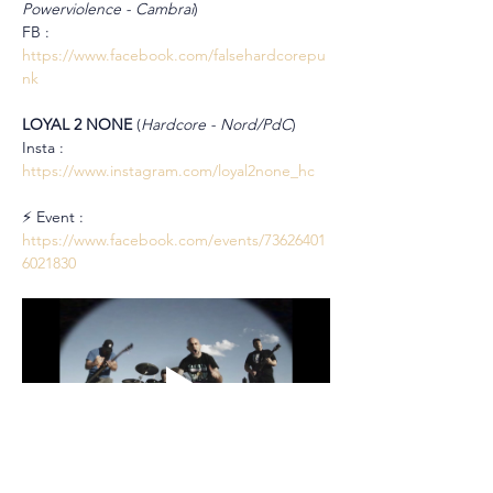
Powerviolence - Cambrai
)
FB : 
https://www.facebook.com/falsehardcorepu
nk
LOYAL 2 NONE 
(
Hardcore - Nord/PdC
)
Insta : 
https://www.instagram.com/loyal2none_hc
⚡ Event : 
https://www.facebook.com/events/73626401
6021830