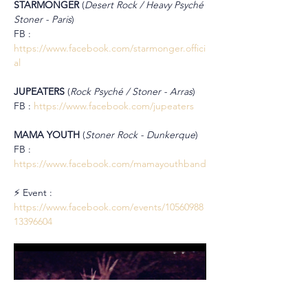
STARMONGER 
(
Desert Rock / Heavy Psyché 
Stoner - Paris
)
FB : 
https://www.facebook.com/starmonger.offici
al
JUPEATERS 
(
Rock Psyché / Stoner - Arras
)
FB : 
https://www.facebook.com/jupeaters
MAMA YOUTH 
(
Stoner Rock - Dunkerque
)
FB : 
https://www.facebook.com/mamayouthband
⚡ Event : 
https://www.facebook.com/events/10560988
13396604