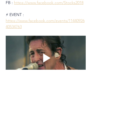
FB : 
https://www.facebook.com/Stocks2018
⚡️ EVENT : 
https://www.facebook.com/events/11440926
40534763