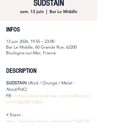
SUDSTAIN
sam. 13 juin
  |  
Bar Le Middle
INFOS
13 juin 2026, 19:55 – 23:00
Bar Le Middle, 60 Grande Rue, 62200
Boulogne-sur-Mer, France
DESCRIPTION
SUDSTAIN 
(
Rock / Grunge / Metal - 
Nord/PdC
)
FB : 
https://www.facebook.com/profile.php?
id=61582600112824
⚡ Event : 
https://www.facebook.com/events/12640145
99274959