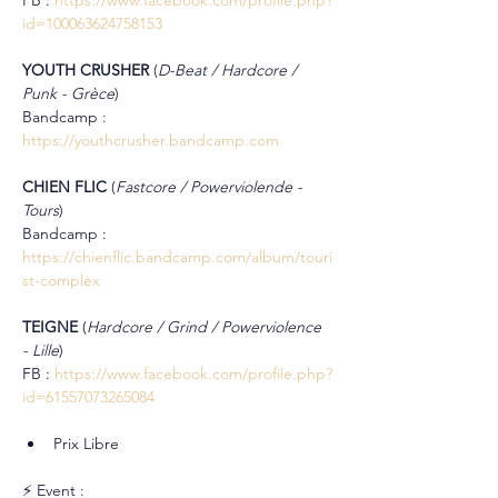
id=100063624758153
YOUTH CRUSHER 
(
D-Beat / Hardcore / 
Punk - Grèce
)
Bandcamp : 
https://youthcrusher.bandcamp.com
CHIEN FLIC 
(
Fastcore / Powerviolende - 
Tours
)
Bandcamp : 
https://chienflic.bandcamp.com/album/touri
st-complex
TEIGNE 
(
Hardcore / Grind / Powerviolence 
- Lille
)
FB : 
https://www.facebook.com/profile.php?
id=61557073265084
Prix Libre
⚡ Event : 