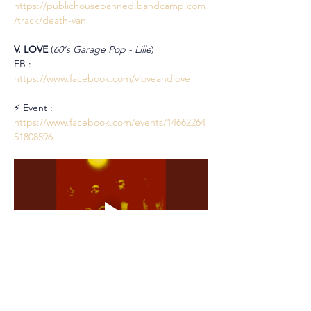
https://publichousebanned.bandcamp.com
/track/death-van
V. LOVE 
(
60's Garage Pop - Lille
)
FB : 
https://www.facebook.com/vloveandlove
⚡ Event : 
https://www.facebook.com/events/14662264
51808596