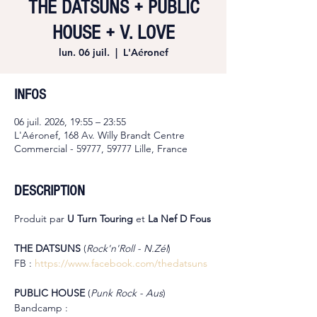
THE DATSUNS + PUBLIC
HOUSE + V. LOVE
lun. 06 juil.
  |  
L'Aéronef
INFOS
06 juil. 2026, 19:55 – 23:55
L'Aéronef, 168 Av. Willy Brandt Centre
Commercial - 59777, 59777 Lille, France
DESCRIPTION
Produit par 
U Turn Touring 
et 
La Nef D Fous
THE DATSUNS 
(
Rock'n'Roll - N.Zél
)
FB : 
https://www.facebook.com/thedatsuns
PUBLIC HOUSE 
(
Punk Rock - Aus
)
Bandcamp : 