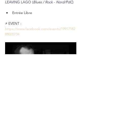
LEAVING LAGO (
Blues / Rock - Nord/PdC
)
Entrée Libre
⚡ EVENT : 
https://www.facebook.com/events/19917182
88020734
Partager cet événement