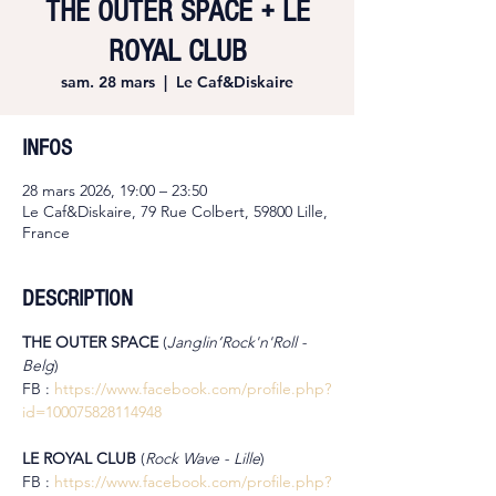
THE OUTER SPACE + LE
ROYAL CLUB
sam. 28 mars
  |  
Le Caf&Diskaire
INFOS
28 mars 2026, 19:00 – 23:50
Le Caf&Diskaire, 79 Rue Colbert, 59800 Lille,
France
DESCRIPTION
THE OUTER SPACE 
(
Janglin’Rock'n'Roll - 
Belg
)
FB : 
https://www.facebook.com/profile.php?
id=100075828114948
LE ROYAL CLUB 
(
Rock Wave - Lille
)
FB : 
https://www.facebook.com/profile.php?