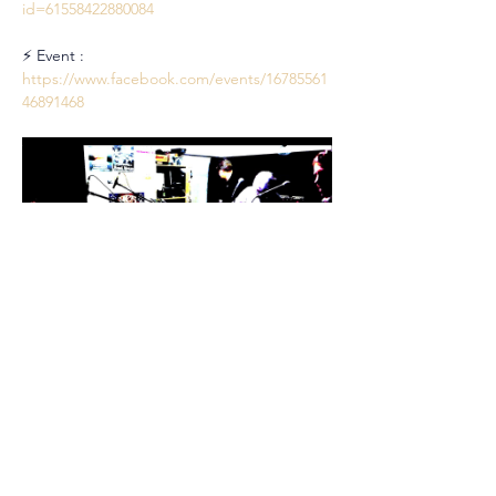
id=61558422880084
⚡ Event : 
https://www.facebook.com/events/16785561
46891468
Partager cet événement