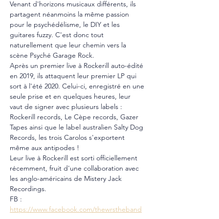
Venant d'horizons musicaux différents, ils 
partagent néanmoins la même passion 
pour le psychédélisme, le DIY et les 
guitares fuzzy. C'est donc tout 
naturellement que leur chemin vers la 
scène Psyché Garage Rock. 
Après un premier live à Rockerill auto-édité 
en 2019, ils attaquent leur premier LP qui 
sort à l'été 2020. Celui-ci, enregistré en une 
seule prise et en quelques heures, leur 
vaut de signer avec plusieurs labels : 
Rockerill records, Le Cèpe records, Gazer 
Tapes ainsi que le label australien Salty Dog 
Records, les trois Carolos s'exportent 
même aux antipodes !
Leur live à Rockerill est sorti officiellement 
récemment, fruit d'une collaboration avec 
les anglo-américains de Mistery Jack 
Recordings.
FB : 
https://www.facebook.com/thewrstheband