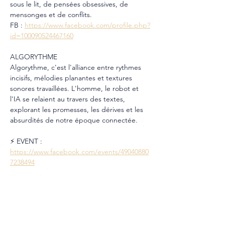
sous le lit, de pensées obsessives, de 
mensonges et de conflits.
FB : 
https://www.facebook.com/profile.php?
id=100090524467160
ALGORYTHME
Algorythme, c'est l'alliance entre rythmes 
incisifs, mélodies planantes et textures 
sonores travaillées. L'homme, le robot et 
l'IA se relaient au travers des textes, 
explorant les promesses, les dérives et les 
absurdités de notre époque connectée.
⚡️ EVENT : 
https://www.facebook.com/events/49040880
7238494