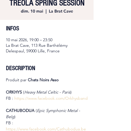
TREOLA SPRING SESSION
dim. 10 mai
  |  
La Brat Cave
INFOS
10 mai 2026, 19:00 – 23:50
La Brat Cave, 113 Rue Barthélémy
Delespaul, 59000 Lille, France
DESCRIPTION
Produit par 
Chats Noirs Asso
ORKHYS 
(
Heavy Metal Celtic - Paris
)
FB : 
https://www.facebook.com/Orkhysband
CATHUBODUA 
(
Epic Symphonic Metal - 
Belg
)
FB : 
https://www.facebook.com/Cathubodua.be