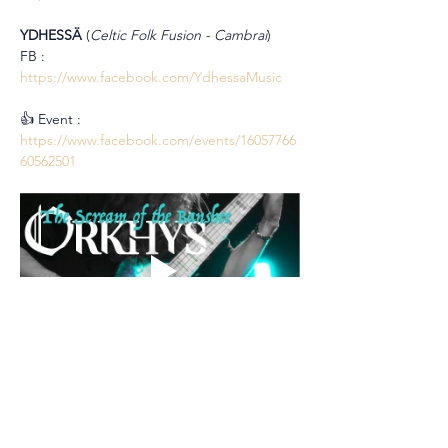
YDHESSÄ 
(
Celtic Folk Fusion - Cambrai
)
FB : 
https://www.facebook.com/YdhessaMusic
👍 Event : 
https://www.facebook.com/events/16057766
60562501