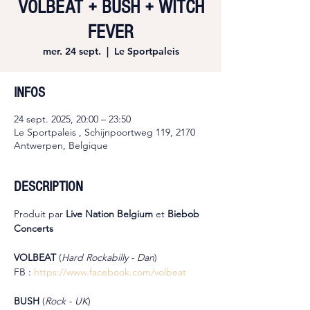
VOLBEAT + BUSH + WITCH
FEVER
mer. 24 sept.
  |  
Le Sportpaleis
INFOS
24 sept. 2025, 20:00 – 23:50
Le Sportpaleis , Schijnpoortweg 119, 2170
Antwerpen, Belgique
DESCRIPTION
Produit par 
Live Nation Belgium
 et 
Biebob 
Concerts
VOLBEAT 
(
Hard Rockabilly - Dan
)
FB : 
https://www.facebook.com/volbeat
BUSH 
(
Rock - UK
)