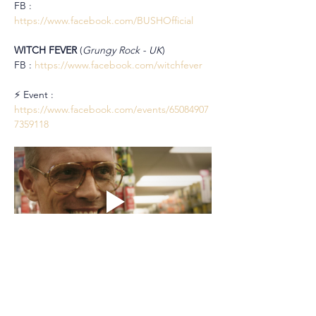
FB : 
https://www.facebook.com/BUSHOfficial
WITCH FEVER 
(
Grungy Rock - UK
)
FB : 
https://www.facebook.com/witchfever
⚡ Event : 
https://www.facebook.com/events/65084907
7359118