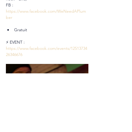
FB : 
https://www.facebook.com/WeNeedAPlum
ber
Gratuit
⚡ EVENT : 
https://www.facebook.com/events/12513734
26346676