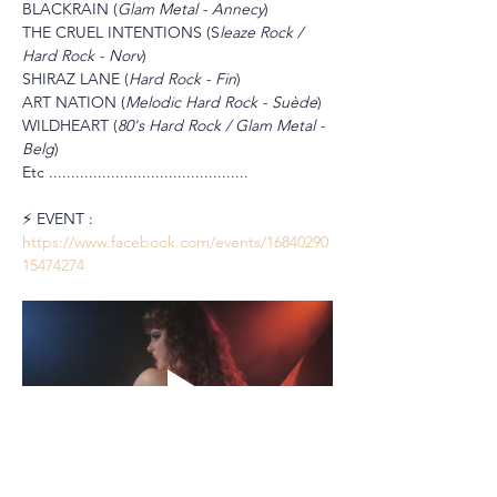
BLACKRAIN (
Glam Metal - Annecy
)
THE CRUEL INTENTIONS (S
leaze Rock / 
Hard Rock - Norv
)
SHIRAZ LANE (
Hard Rock - Fin
)
ART NATION (
Melodic Hard Rock - Suède
)
WILDHEART (
80's Hard Rock / Glam Metal - 
Belg
)
Etc .............................................
⚡ EVENT : 
https://www.facebook.com/events/16840290
15474274