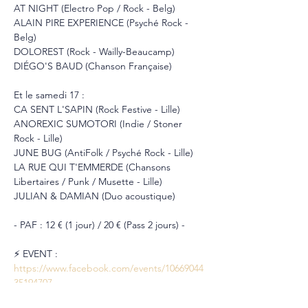
AT NIGHT (Electro Pop / Rock - Belg) 
ALAIN PIRE EXPERIENCE (Psyché Rock - 
Belg) 
DOLOREST (Rock - Wailly-Beaucamp)
DIÉGO'S BAUD (Chanson Française)
Et le samedi 17 :
CA SENT L'SAPIN (Rock Festive - Lille)
ANOREXIC SUMOTORI (Indie / Stoner 
Rock - Lille)
JUNE BUG (AntiFolk / Psyché Rock - Lille)
LA RUE QUI T'EMMERDE (Chansons 
Libertaires / Punk / Musette - Lille)
JULIAN & DAMIAN (Duo acoustique)
- PAF : 12 € (1 jour) / 20 € (Pass 2 jours) -
⚡️ EVENT : 
https://www.facebook.com/events/10669044
35194707