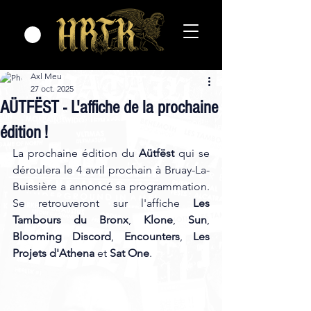
Axl Meu
27 oct. 2025
AÜTFËST - L'affiche de la prochaine
édition !
La prochaine édition du 
Aütfëst
 qui se 
déroulera le 4 avril prochain à Bruay-La-
Buissière a annoncé sa programmation. 
Se retrouveront sur l'affiche 
Les 
Tambours du Bronx
, 
Klone
, 
Sun
, 
Blooming Discord
, 
Encounters
, 
Les 
Projets d'Athena
 et
 Sat One
. 