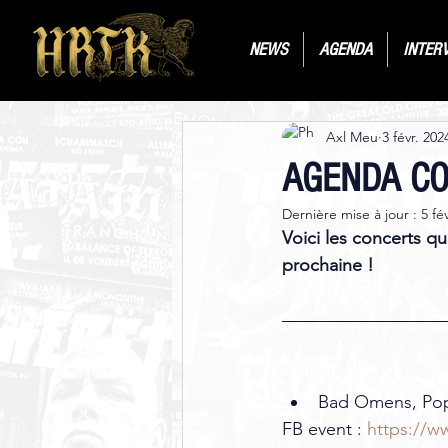
NEWS
AGENDA
INTER
Axl Meu
3 févr. 202
AGENDA CON
Dernière mise à jour :
5 fé
Voici les concerts q
prochaine !
Bad Omens, Pop
FB event : 
https://w