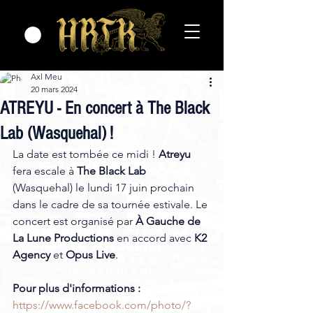
Axl Meu
20 mars 2024
ATREYU - En concert à The Black
Lab (Wasquehal) !
La date est tombée ce midi ! 
Atreyu
fera escale à 
The Black Lab
(Wasquehal) le lundi 17 juin prochain 
dans le cadre de sa tournée estivale. Le 
concert est organisé par 
À Gauche de 
La Lune Productions 
en accord avec
 K2 
Agency 
et
 Opus Live
. 
Pour plus d'informations :
https://www.facebook.com/photo/?