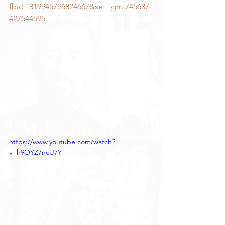
fbid=819945796824667&set=gm.745637
427544595
https://www.youtube.com/watch?
v=h9OYZ7ncU7Y