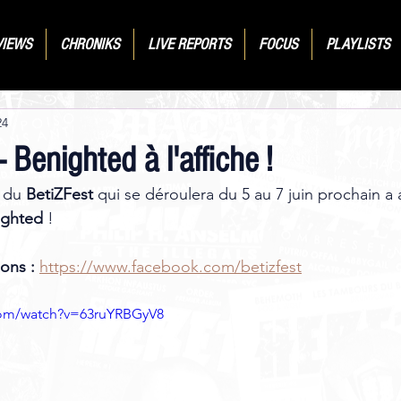
VIEWS
CHRONIKS
LIVE REPORTS
FOCUS
PLAYLISTS
24
Benighted à l'affiche !
 du 
BetiZFest
 qui se déroulera du 5 au 7 juin prochain a
ighted
 ! 
ons :
https://www.facebook.com/betizfest
com/watch?v=63ruYRBGyV8