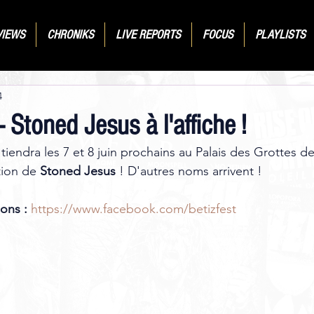
VIEWS
CHRONIKS
LIVE REPORTS
FOCUS
PLAYLISTS
4
Stoned Jesus à l'affiche !
e tiendra les 7 et 8 juin prochains au Palais des Grottes d
tion de 
Stoned Jesus
 ! D'autres noms arrivent !
ons :
https://www.facebook.com/betizfest