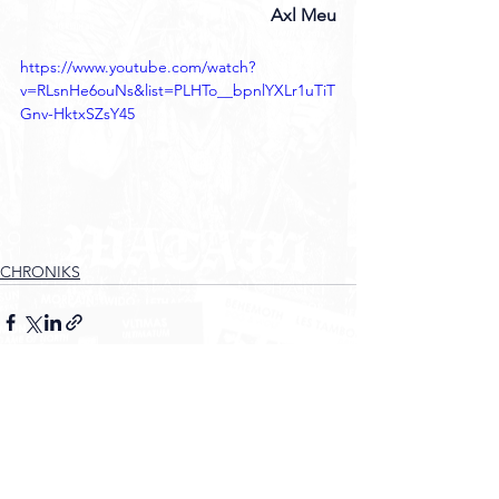
Axl Meu
https://www.youtube.com/watch?
v=RLsnHe6ouNs&list=PLHTo__bpnlYXLr1uTiT
Gnv-HktxSZsY45
CHRONIKS
Voir tout
Posts récents