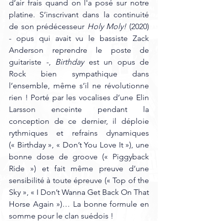
d’air frais quand on l'a posé sur notre 
platine. S’inscrivant dans la continuité 
de son prédécesseur 
Holy Moly!
 (2020) 
- opus qui avait vu le bassiste Zack 
Anderson reprendre le poste de 
guitariste -, 
Birthday
 est un opus de 
Rock bien sympathique dans 
l’ensemble, même s’il ne révolutionne 
rien ! Porté par les vocalises d’une Elin 
Larsson enceinte pendant la 
conception de ce dernier, il déploie 
rythmiques et refrains dynamiques 
(« Birthday », « Don’t You Love It »), une 
bonne dose de groove (« Piggyback 
Ride ») et fait même preuve d’une 
sensibilité à toute épreuve (« Top of the 
Sky », « I Don’t Wanna Get Back On That 
Horse Again »)… La bonne formule en 
somme pour le clan suédois ! 