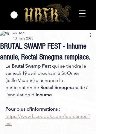
Axl Meu
13 mars 2025
BRUTAL SWAMP FEST - Inhume
annule, Rectal Smegma remplace.
Le 
Brutal Swamp Fest
 qui se tiendra le 
samedi 19 avril prochain à St-Omer 
(Salle Vauban) a annoncé la 
participation de 
Rectal Smegma 
suite à 
l'annulation d'
Inhume
. 
Pour plus d'informations :
https://www.facebook.com/ledreamer.F
est