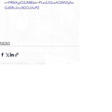
v=FR0tXgiO2JM&list=PLedJQLeAQWV2yfxx
GdSRcJinJ3GCUAcPZ
NEWS
Voir tout
Posts récents