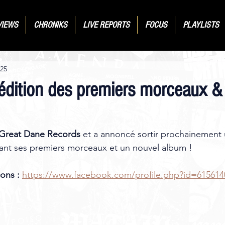
VIEWS
CHRONIKS
LIVE REPORTS
FOCUS
PLAYLISTS
025
dition des premiers morceaux &
Great Dane Records
 et a annoncé sortir prochainement
ant ses premiers morceaux et un nouvel album !
ons :
https://www.facebook.com/profile.php?id=615614