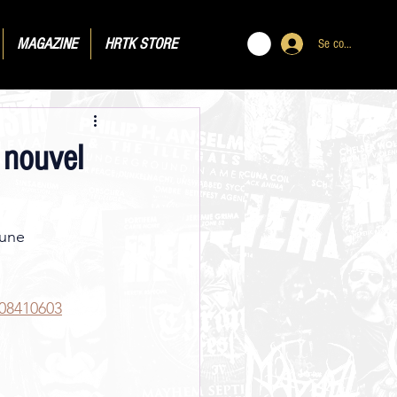
MAGAZINE
HRTK STORE
Se connecter
 nouvel
 une 
08410603