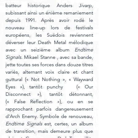
batteur historique Anders Jivarp, 
subissant ainsi un énième remaniement 
depuis 1991. Après avoir rodé le 
nouveau line-up lors de festivals 
européens, les Suédois reviennent 
déverser leur Death Metal mélodique 
avec un seizième album 
Endtime 
Signals
. Mikael Stanne , avec sa bande, 
jette toutes ses forces dans douze titres 
variés, alternant voix claire et chant 
guttural (« Not Nothing », « Wayward 
Eyes »), tantôt punchy   (« Our 
Disconnect »), tantôt détonnant, 
(« False Reflection »), ou en se 
rapprochant parfois dangereusement 
d'Arch Enemy. Symbole de renouveau,
Endtime Signals
 est, certes, un album 
de transition, mais demeure plus que 