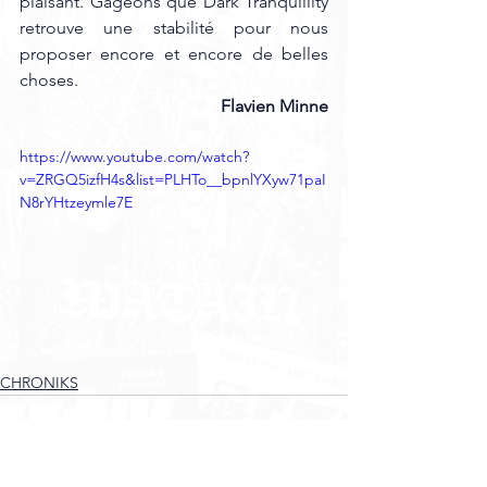
plaisant. Gageons que Dark Tranquillity 
retrouve une stabilité pour nous 
proposer encore et encore de belles 
choses.
Flavien Minne
https://www.youtube.com/watch?
v=ZRGQ5izfH4s&list=PLHTo__bpnlYXyw71paI
N8rYHtzeymle7E
CHRONIKS