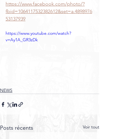
https://www.facebook.com/photo/?
fbid=1064117532382612&set=a.4898976
53137939
https://www.youtube.com/watch?
v=Ay1A_GR3zDk
NEWS
Voir tout
Posts récents