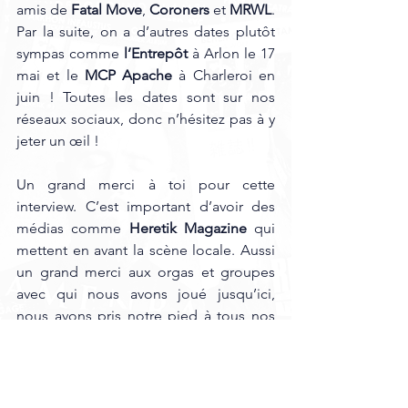
amis de 
Fatal Move
, 
Coroners 
et 
MRWL
. 
Par la suite, on a d’autres dates plutôt 
sympas comme 
l’Entrepôt 
à Arlon le 17 
mai et le 
MCP Apache
 à Charleroi en 
juin ! Toutes les dates sont sur nos 
réseaux sociaux, donc n’hésitez pas à y 
jeter un œil ! 
Un grand merci à toi pour cette 
interview. C’est important d’avoir des 
médias comme 
Heretik Magazine
 qui 
mettent en avant la scène locale. Aussi 
un grand merci aux orgas et groupes 
avec qui nous avons joué jusqu’ici, 
nous avons pris notre pied à tous nos 
concerts. Enfin, un énorme merci aux 
personnes qui viennent nous voir et 
nous en achetant du merch ou qui 
prennent juste le temps de papoter 