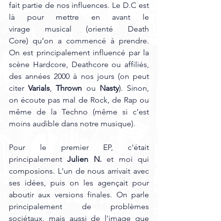
fait partie de nos influences. Le D.C est 
là pour mettre en avant le 
virage musical (orienté Death 
Core) qu’on a commencé à prendre. 
On est principalement influencé par la 
scène Hardcore, Deathcore ou affiliés, 
des années 2000 à nos jours (on peut 
citer 
Varials
, 
Thrown
 ou 
Nasty
). Sinon, 
on écoute pas mal de Rock, de Rap ou 
même de la Techno (même si c’est 
moins audible dans notre musique). 
Pour le premier EP, c'était 
principalement 
Julien N.
 et moi qui 
composions. L'un de nous arrivait avec 
ses idées, puis on les agençait pour 
aboutir aux versions finales. On parle 
principalement de problèmes 
sociétaux, mais aussi de l'image que 