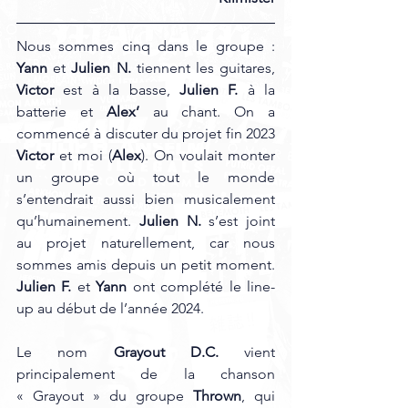
Nous sommes cinq dans le groupe : 
Yann
 et 
Julien N.
 tiennent les guitares, 
Victor 
est à la basse, 
Julien F. 
à la 
batterie et 
Alex’ 
au chant. On a 
commencé à discuter du projet fin 2023 
Victor 
et moi (
Alex
). On voulait monter 
un groupe où tout le monde 
s’entendrait aussi bien musicalement 
qu’humainement. 
Julien N.
 s’est joint 
au projet naturellement, car nous 
sommes amis depuis un petit moment. 
Julien F. 
et 
Yann 
ont complété le line-
up au début de l’année 2024.
Le nom 
Grayout D.C.
 vient 
principalement de la chanson 
« Grayout » du groupe 
Thrown
, qui 