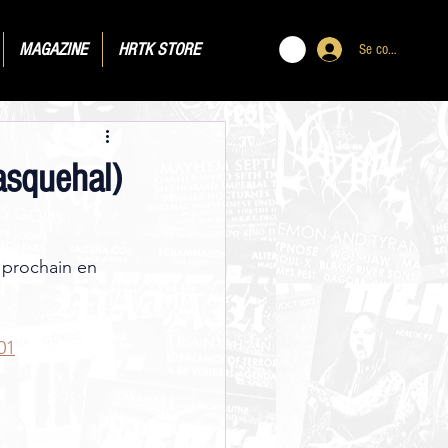
MAGAZINE
HRTK STORE
Se connecter
asquehal)
prochain en 
01