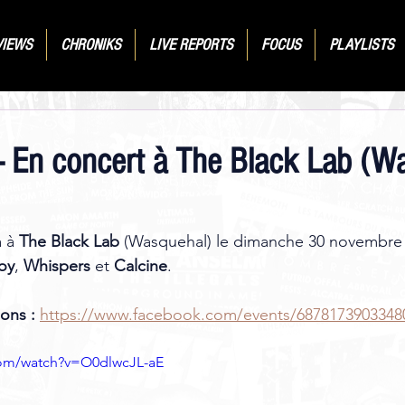
VIEWS
CHRONIKS
LIVE REPORTS
FOCUS
PLAYLISTS
- En concert à The Black Lab (W
 à 
The Black Lab
 (Wasquehal) le dimanche 30 novembre 
oy
, 
Whispers
 et 
Calcine
. 
ons :
https://www.facebook.com/events/6878173903348
com/watch?v=O0dlwcJL-aE