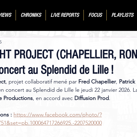
VIEWS
CHRONIKS
LIVE REPORTS
FOCUS
PLAYLISTS
5
HT PROJECT (CHAPELLIER, RON
ncert au Splendid de Lille !
ect
, projet collaboratif mené par 
Fred Chapellier
, 
Patrick
n concert au Splendid de Lille le jeudi 22 janvier 2026. L
e Productions
, en accord avec 
Diffusion Prod
. 
ons :
https://www.facebook.com/photo/?
751&set=pb.100064717266925.-2207520000