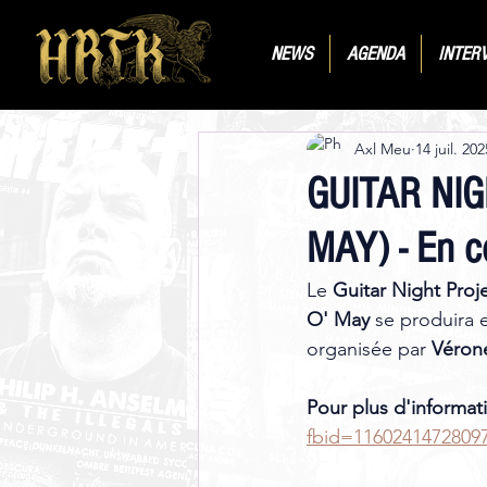
NEWS
AGENDA
INTER
Axl Meu
14 juil. 202
GUITAR NIG
MAY) - En co
Le 
Guitar Night Proj
O' May
 se produira e
organisée par 
Véron
Pour plus d'informati
fbid=1160241472809