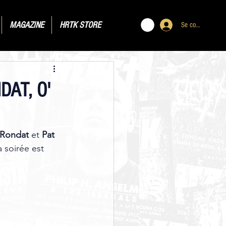
MAGAZINE
HRTK STORE
Se connecter
DAT, O'
 Rondat
 et 
Pat 
a soirée est 