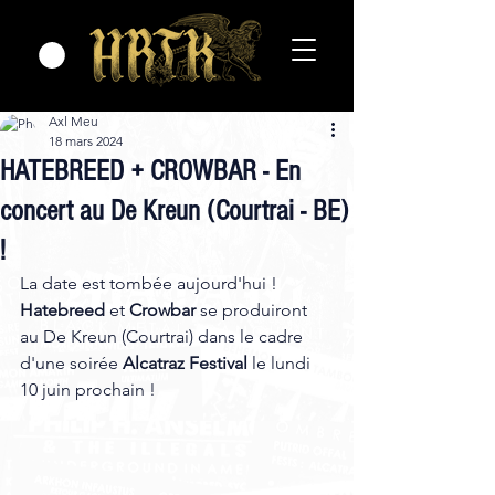
Axl Meu
18 mars 2024
HATEBREED + CROWBAR - En
concert au De Kreun (Courtrai - BE)
!
La date est tombée aujourd'hui ! 
Hatebreed
 et 
Crowbar
 se produiront 
au De Kreun (Courtrai) dans le cadre 
d'une soirée 
Alcatraz Festival
 le lundi 
10 juin prochain !