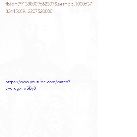
fbid=791388009662307&set=pb.1000637
33445689.-2207520000
https://www.youtube.com/watch?
v=urugx_wSBy8