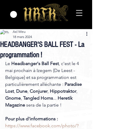
Axl Meu
18 mars 2024
HEADBANGER'S BALL FEST - La
programmation !
Le 
Headbanger's Ball Fest
, c'est le 4 
mai prochain à Izegem (De Leest -  
Belgique) et sa programmation est 
particulièrement alléchante : 
Paradise 
Lost
, 
Dune
, 
Conjurer
, 
Hippotraktor
, 
Gnome
, 
Tangled Horns
... 
Heretik 
Magazine
 sera de la partie ! 
Pour plus d'informations : 
https://www.facebook.com/photo/?