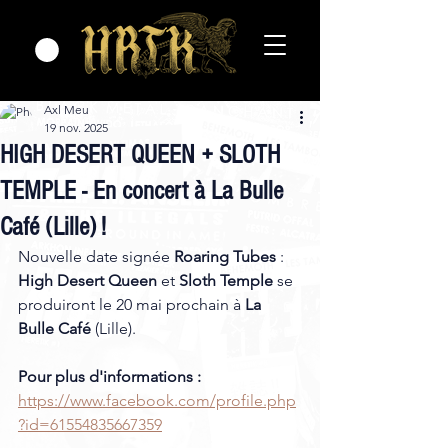
Axl Meu
19 nov. 2025
HIGH DESERT QUEEN + SLOTH
TEMPLE - En concert à La Bulle
Café (Lille) !
Nouvelle date signée 
Roaring Tubes 
: 
High Desert Queen
 et 
Sloth Temple
 se 
produiront le 20 mai prochain à 
La 
Bulle Café
 (Lille). 
Pour plus d'informations :
https://www.facebook.com/profile.php
?id=61554835667359