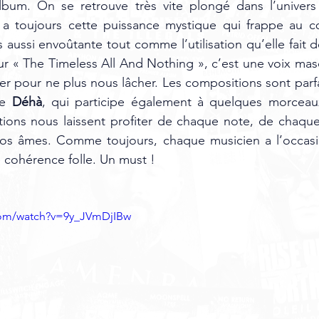
lbum. On se retrouve très vite plongé dans l’univers 
 a toujours cette puissance mystique qui frappe au cœ
 aussi envoûtante tout comme l’utilisation qu’elle fait de
r « The Timeless All And Nothing », c’est une voix masc
per pour ne plus nous lâcher. Les compositions sont parfa
e 
Déhà
, qui participe également à quelques morceau
ions nous laissent profiter de chaque note, de chaque 
nos âmes. Comme toujours, chaque musicien a l’occasion
 cohérence folle. Un must !
com/watch?v=9y_JVmDjIBw