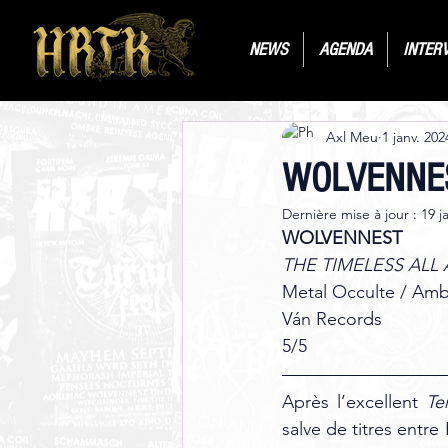
NEWS
AGENDA
INTER
Axl Meu
1 janv. 202
WOLVENNEST
Dernière mise à jour :
19 j
WOLVENNEST 
THE TIMELESS ALL
Metal Occulte / Amb
Ván Records 
5/5
Après l’excellent 
Te
salve de titres entr