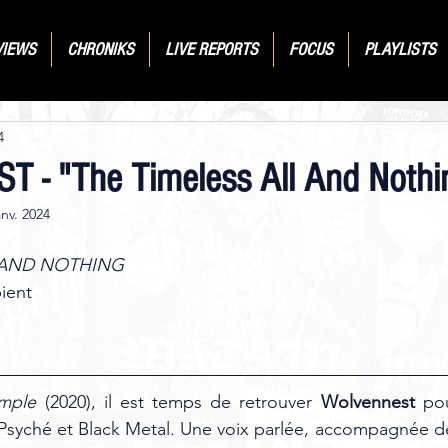
VIEWS
CHRONIKS
LIVE REPORTS
FOCUS
PLAYLISTS
4
 - "The Timeless All And Nothi
anv. 2024
 AND NOTHING
ient 
mple
 (2020), il est temps de retrouver 
Wolvennest
 po
e Psyché et Black Metal. Une voix parlée, accompagnée d