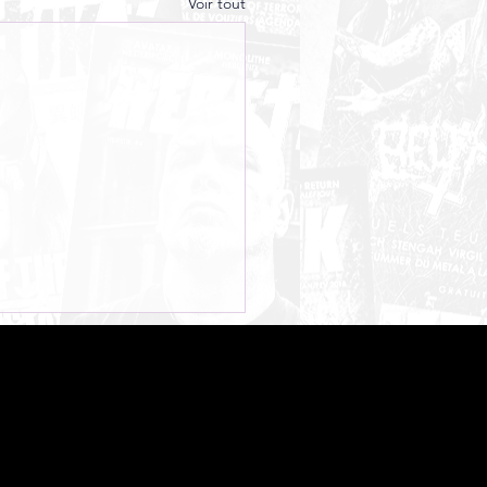
Voir tout
O DIE - Initium Mortis