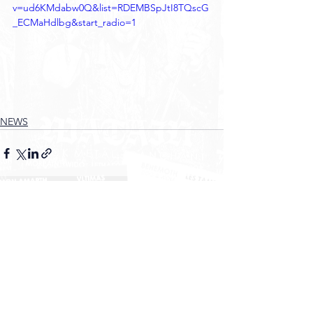
v=ud6KMdabw0Q&list=RDEMBSpJtI8TQscG
_ECMaHdlbg&start_radio=1
NEWS
Voir tout
Posts récents