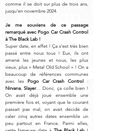
comme il se doit sur plus de trois ans, 
jusqu’en novembre 2024.
Je me souviens de ce passage 
remarqué avec Pogo Car Crash Control 
à The Black Lab ! 
Super date, en effet ! Ça s’est très bien 
passé entre nous tous ! Eux, ils ont 
amené les jeunes et nous, les plus 
vieux, plus « Metal Old School » ! On a 
beaucoup de références communes 
avec les 
Pogo Car Crash Control
 : 
Nirvana
, 
Slayer
… Donc, ça colle bien ! 
On avait déjà joué ensemble une 
première fois et, voyant que le courant 
passait pas mal, on avait décidé de 
caler cinq autres dates ensemble un 
peu partout en France. Parmi elles, 
cette fameuse date à 
The Black Lab
 ! 