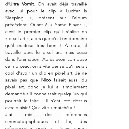
d’
Ultra Vomit
. On avait déjà travaillé 
avec lui pour le clip « Lucifer Is 
Sleeping », présent sur l’album 
précédent. Quant à « Same Player », 
c’est le premier clip qu’il réalise en 
« pixel art », alors que c’est un domaine 
qu’il maîtrise très bien ! À côté, il 
travaille dans le pixel art, mais aussi 
dans l’animation. Après avoir composé 
ce morceau, on a vite pensé qu’il serait 
cool d’avoir un clip en pixel art. Je ne 
savais pas que 
Nico
 faisait aussi du 
pixel art, donc je lui ai simplement 
demandé s’il connaissait quelqu’un qui 
pourrait le faire… Il s’est jeté dessus 
avec plaisir ! Ça a vite « matché » ! 
J’ai mis des références 
cinématographiques et lui, des 
références « geek ». J’étais gamer 