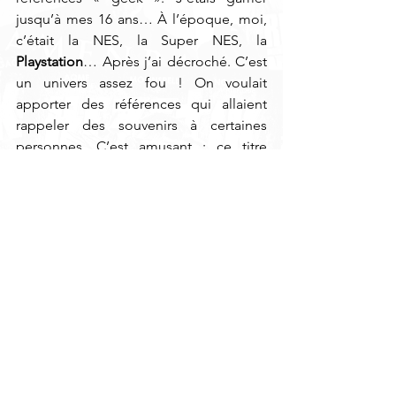
jusqu’à mes 16 ans… À l’époque, moi, 
c’était la NES, la Super NES, la 
Playstation
… Après j’ai décroché. C’est 
un univers assez fou ! On voulait 
apporter des références qui allaient 
rappeler des souvenirs à certaines 
personnes. C’est amusant : ce titre 
illustre bien le concept de se relever 
encore et toujours. L’autruche, elle en 
prend plein la gueule, mais elle se 
relève encore et toujours ! À la fin, elle 
sort du monde « jeu-video » pour se 
retrouver dans la vraie vie. 
Le morceau éponyme, « The Joke Of 
Tomorrow », arrive à la fin de l’album. 
C’est le titre le plus calme de l’album. 
C’est la touche « calme » de l’album… 