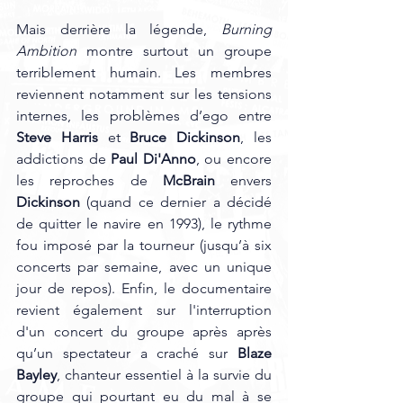
Mais derrière la légende, 
Burning 
Ambition
 montre surtout un groupe 
terriblement humain. Les membres
reviennent notamment sur les tensions 
internes, les problèmes d’ego entre 
Steve Harris 
et
 Bruce Dickinson
, les 
addictions de 
Paul Di'Anno
, ou encore 
les reproches de 
McBrain
 envers 
Dickinson
 (quand ce dernier a décidé 
de quitter le navire en 1993), le rythme 
fou imposé par la tourneur (jusqu’à six 
concerts par semaine, avec un unique 
jour de repos). Enfin, le documentaire 
revient également sur l'interruption 
d'un concert du groupe après après 
qu’un spectateur a craché sur 
Blaze 
Bayley
, chanteur essentiel à la survie du 
groupe qui pourtant eu du mal à se 