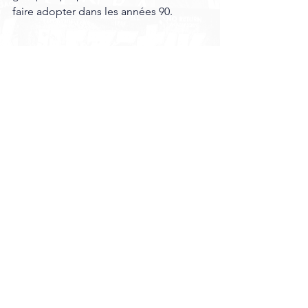
faire adopter dans les années 90.  
Au final, c’est un groupe profondément 
humain 
—
 doté d'un supplément 
d'âme en plus 
— 
qui se livre dans ce 
documentaire, sans éluder les épreuves 
les plus difficiles traversées par ses 
membres, comme le cancer de la 
gorge de Bruce Dickinson ou encore 
l’AVC de Nicko McBrain, qui l’a 