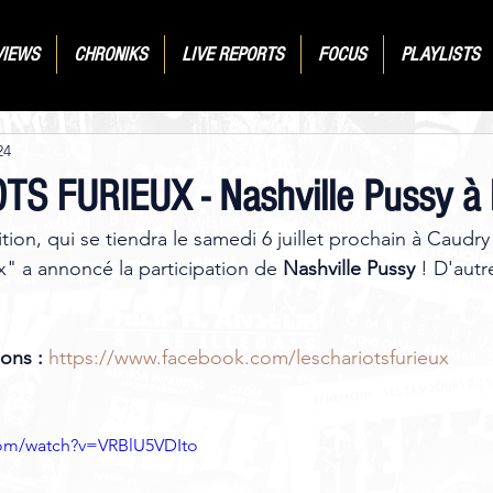
VIEWS
CHRONIKS
LIVE REPORTS
FOCUS
PLAYLISTS
24
S FURIEUX - Nashville Pussy à l'
ion, qui se tiendra le samedi 6 juillet prochain à Caudry (5
x" a annoncé la participation de 
Nashville Pussy
 ! D'aut
ons :
https://www.facebook.com/leschariotsfurieux
com/watch?v=VRBlU5VDIto