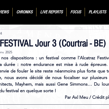
VIEWS
CHRONIKS
LIVE REPORTS
FOCUS
PLAYLISTS
24
STIVAL Jour 3 (Courtrai - BE)
anv. 2025
os dispositions : un festival comme l’Alcatraz Festiva
ur la durée : notre endurance est mise à rude épreuve.
envie de fouler le site reste néanmoins plus forte que to
, nous avons décidé de nous focaliser sur plusieurs 
hitects, Mayhem, mais aussi Gene Simmons… Du lourd,
u festival en quelque sorte ! 
Par Axl Meu / Crédit 