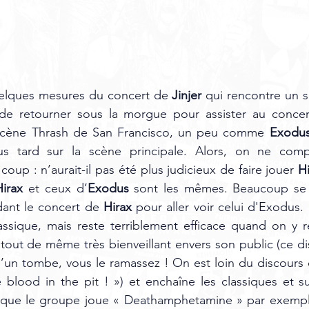
elques mesures du concert de 
Jinjer
 qui rencontre un s
 de retourner sous la morgue pour assister au conce
 scène Thrash de San Francisco, un peu comme 
Exodu
s tard sur la scène principale. Alors, on ne comp
 coup : n’aurait-il pas été plus judicieux de faire jouer 
H
Hirax
 et ceux d’
Exodus
 sont les mêmes. Beaucoup se 
dant le concert de 
Hirax
 pour aller voir celui d'Exodu
lassique, mais reste terriblement efficace quand on y
 tout de même très bienveillant envers son public (ce di
’un tombe, vous le ramassez ! On est loin du discours 
blood in the pit ! ») et enchaîne les classiques et su
e que le groupe joue « Deathamphetamine » par exempl