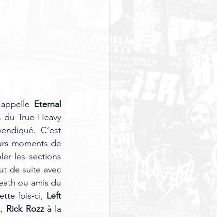
’appelle
 Eternal 
s du True Heavy 
vendiqué. C’est 
leurs moments de 
er les sections 
, décédé cette année. On enchaîne tout de suite avec 
eath ou amis du 
tte fois-ci, 
Left 
, 
Rick Rozz 
à la 