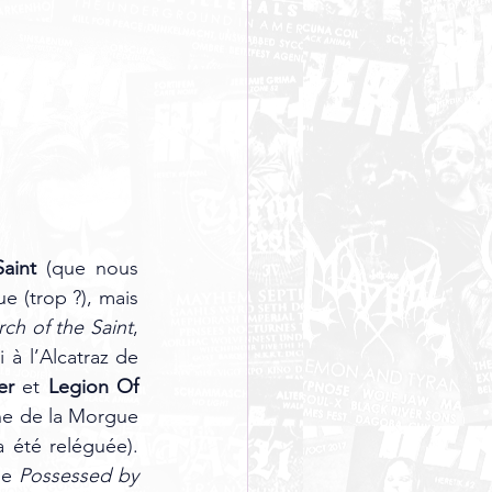
aint
 (que nous 
e (trop ?), mais 
ch of the Saint
, 
 à l’Alcatraz de 
er
 et 
Legion Of 
ène de la Morgue 
a été reléguée). 
de 
Possessed by 