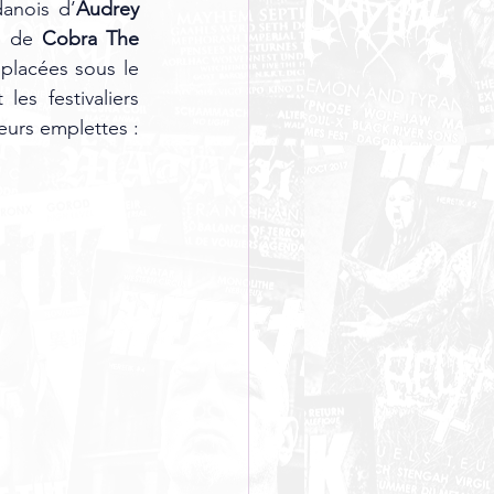
danois d’
Audrey 
x de 
Cobra The 
placées sous le 
es festivaliers 
eurs emplettes : 