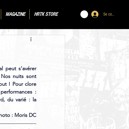
MAGAZINE
HRTK STORE
Se connecter
l peut s’avérer 
 Nos nuits sont 
ut ! Pour clore 
performances : 
 du varié : la 
photo : Moris DC