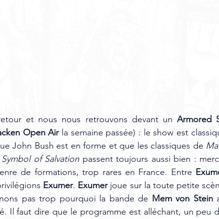
retour et nous nous retrouvons devant un 
Armored S
cken Open Air
 la semaine passée) : le show est classiqu
ue John Bush est en forme et que les classiques de 
Mar
 
Symbol of Salvation
 passent toujours aussi bien : merci
nre de formations, trop rares en France. Entre 
Exum
rivilégions 
Exumer
. 
Exumer
 joue sur la toute petite sc
nons pas trop pourquoi la bande de 
Mem von Stein
 
dé. Il faut dire que le programme est alléchant, un peu 