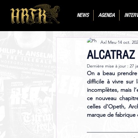
NEWS
AGENDA
INTER
Axl Meu
14 oct. 20
ALCATRAZ FE
Dernière mise à jour :
27 j
On a beau prendre n
difficile à vivre s
incomplètes, mais l’
ce nouveau chapitre
celles d’Opeth, Arc
marque de fabrique d