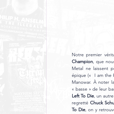
Notre premier vérit
Champion
, que nou
Metal ne laissent p
épique («  I am the H
Manowar. À noter la
« basse » de leur bas
Left To Die
, un autr
regretté 
Chuck Schu
To Die
, on y retrouv