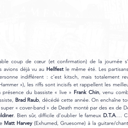
able coup de cœur (et confirmation) de la journée s
s avions déjà vu au 
Hellfest
 le même été. Les partisan
ersonne indifférent : c’est kitsch, mais totalement re
ammer »), les riffs sont incisifs et rappellent les meil
 présence du bassiste « live » 
Frank Chin
, venu combl
siste, 
Brad Raub
e super « cover-band » de Death monté par des ex de D
ldiner
. Bien sûr, difficile d’oublier le fameux
 D.T.A
…. Ce
e 
Matt Harvey
 (Exhumed, Gruesome) à la guitare/chant