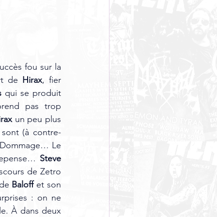
uccès fou sur la 
rt de 
Hirax
, fier 
s
 qui se produit 
rend pas trop 
irax
 un peu plus 
sont (à contre-
s. Dommage… Le 
 repense… 
Steve 
scours de Zetro 
de 
Baloff
 et son 
rprises : on ne 
e. À dans deux 