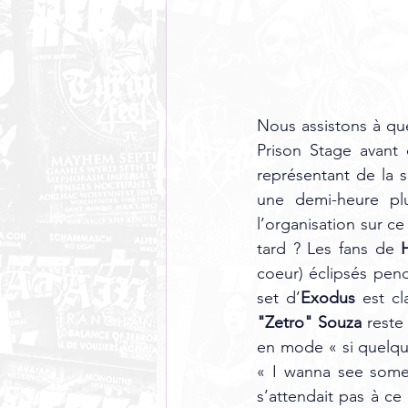
Nous assistons à qu
Prison Stage avant
représentant de la
une demi-heure plu
l’organisation sur ce
tard ? Les fans de 
coeur) éclipsés pen
set d’
Exodus
 est c
"Zetro" Souza
 reste
en mode « si quelqu
« I wanna see some 
s’attendait pas à c