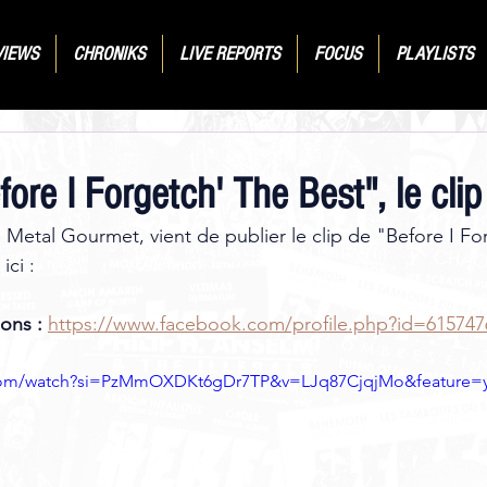
VIEWS
CHRONIKS
LIVE REPORTS
FOCUS
PLAYLISTS
re I Forgetch' The Best", le clip 
 Metal Gourmet, vient de publier le clip de "Before I Fo
ici : 
ons : 
https://www.facebook.com/profile.php?id=615747
.com/watch?si=PzMmOXDKt6gDr7TP&v=LJq87CjqjMo&feature=