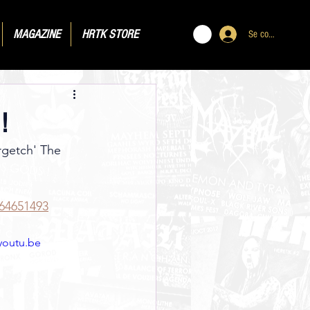
MAGAZINE
HRTK STORE
Se connecter
!
rgetch' The 
64651493
youtu.be