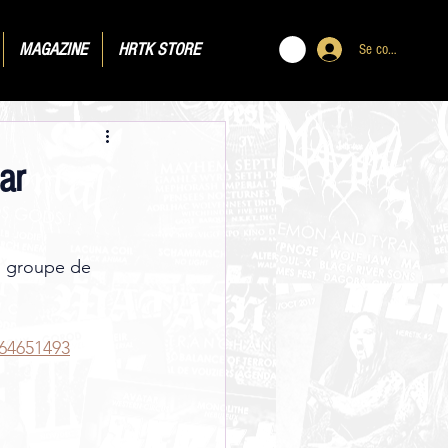
MAGAZINE
HRTK STORE
Se connecter
ar
, groupe de 
64651493