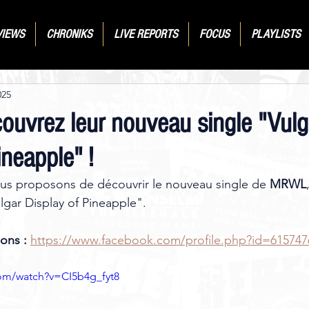
VIEWS
CHRONIKS
LIVE REPORTS
FOCUS
PLAYLISTS
025
uvrez leur nouveau single "Vulg
ineapple" !
ous proposons de découvrir le nouveau single de 
MRWL
lgar Display of Pineapple".
ons :
https://www.facebook.com/profile.php?id=615747
om/watch?v=CI5b4g_fyt8