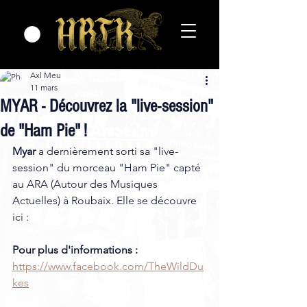
Axl Meu
11 mars
MYAR - Découvrez la "live-session"
de "Ham Pie" !
Myar
 a dernièrement sorti sa "live-
session" du morceau "Ham Pie" capté 
au ARA (Autour des Musiques 
Actuelles) à Roubaix. Elle se découvre 
ici : 
Pour plus d'informations :
https://www.facebook.com/TheWildDu
kes