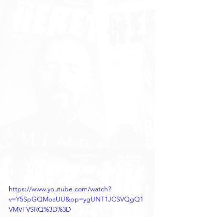
https://www.youtube.com/watch?
v=Y5SpGQMoaUU&pp=ygUNT1JCSVQgQ1
VMVFVSRQ%3D%3D