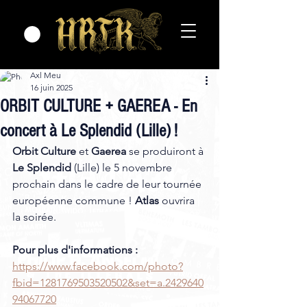
Axl Meu
16 juin 2025
ORBIT CULTURE + GAEREA - En
concert à Le Splendid (Lille) !
Orbit Culture
 et 
Gaerea
 se produiront à 
Le Splendid
 (Lille) le 5 novembre 
prochain dans le cadre de leur tournée 
européenne commune ! 
Atlas
 ouvrira 
la soirée. 
Pour plus d'informations :
https://www.facebook.com/photo?
fbid=1281769503520502&set=a.2429640
94067720