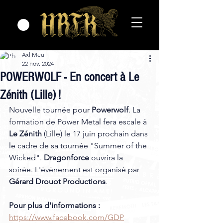
Axl Meu
22 nov. 2024
POWERWOLF - En concert à Le
Zénith (Lille) !
Nouvelle tournée pour 
Powerwolf
. La 
formation de Power Metal fera escale à 
Le Zénith 
(Lille) le 17 juin prochain dans 
le cadre de sa tournée "Summer of the 
Wicked". 
Dragonforce
 ouvrira la 
soirée. L'événement est organisé par 
Gérard Drouot Productions
.  
Pour plus d'informations :
https://www.facebook.com/GDP