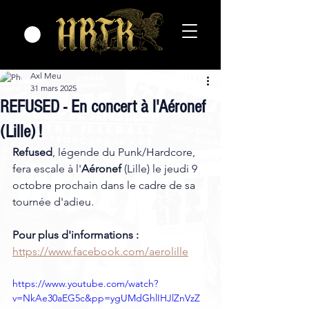
Axl Meu
31 mars 2025
REFUSED - En concert à l'Aéronef
(Lille) !
Refused
, légende du Punk/Hardcore, 
fera escale à l'
Aéronef
 (Lille) le jeudi 9 
octobre prochain dans le cadre de sa 
tournée d'adieu. 
Pour plus d'informations :
https://www.facebook.com/aerolille
https://www.youtube.com/watch?
v=NkAe30aEG5c&pp=ygUMdGhlIHJlZnVzZ