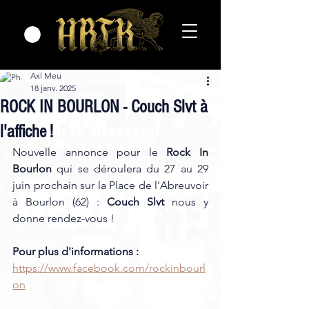
Axl Meu
18 janv. 2025
ROCK IN BOURLON - Couch Slvt à
l'affiche !
Nouvelle annonce pour le 
Rock In 
Bourlon
 qui se déroulera du 27 au 29 
juin prochain sur la Place de l'Abreuvoir 
à Bourlon (62) : 
Couch Slvt
nous y 
donne rendez-vous !
Pour plus d'informations : 
https://www.facebook.com/rockinbourl
on