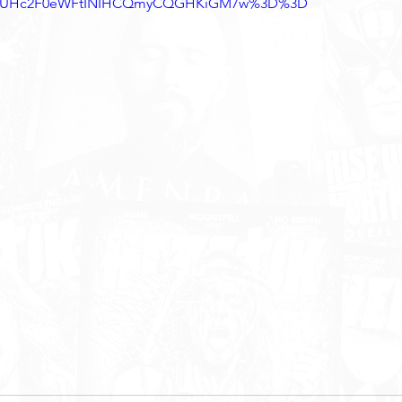
ygUHc2F0eWFtINIHCQmyCQGHKiGM7w%3D%3D