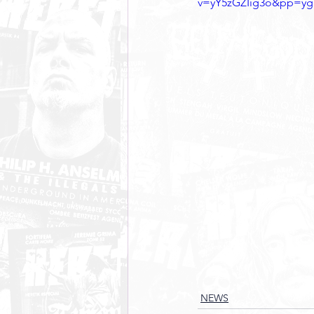
v=yY5zGZIig3o&pp=
NEWS