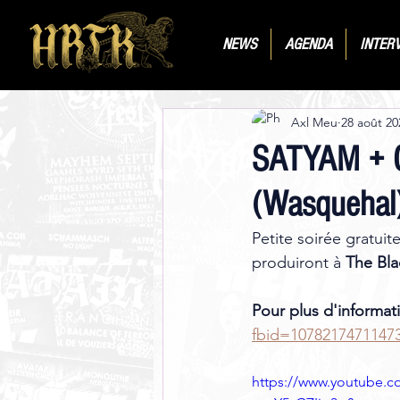
NEWS
AGENDA
INTER
Axl Meu
28 août 20
SATYAM + C
(Wasquehal)
Petite soirée gratuit
produiront à 
The Bla
Pour plus d'informati
fbid=1078217471147
https://www.youtube.c