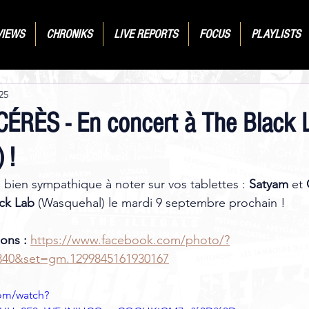
VIEWS
CHRONIKS
LIVE REPORTS
FOCUS
PLAYLISTS
25
ÉRÈS - En concert à The Black 
 !
e bien sympathique à noter sur vos tablettes : 
Satyam
 et 
ck Lab
 (Wasquehal) le mardi 9 septembre prochain ! 
ons :
https://www.facebook.com/photo/?
340&set=gm.1299845161930167
om/watch?