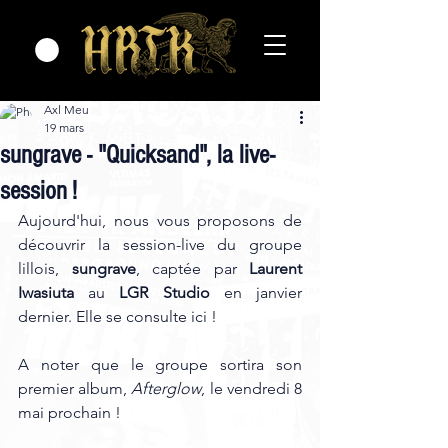
Axl Meu
19 mars
sungrave - "Quicksand", la live-
session !
Aujourd'hui, nous vous proposons de 
découvrir la session-live du groupe 
lillois, 
sungrave
, captée par 
Laurent 
Iwasiuta
 au 
LGR Studio
 en janvier 
dernier. Elle se consulte ici !
A noter que le groupe sortira son 
premier album, 
Afterglow
, le vendredi 8 
mai prochain ! 