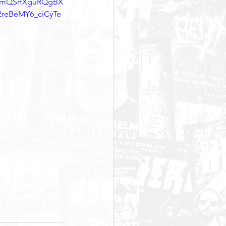
ymQSrfXguRQgBX
reBeMY6_ciCyTe