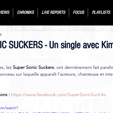
VIEWS
CHRONIKS
LIVE REPORTS
FOCUS
PLAYLISTS
4
 SUCKERS - Un single avec Kim
s, les 
Super Sonic Suckers
, ont dernièrement fait paraît
rceau sur laquelle apparaît l'auteure, chanteuse et inte
ons : 
https://www.facebook.com/SuperSonicSuck3rs
om/watch?