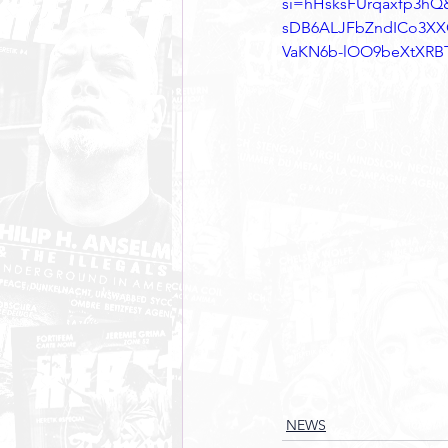
si=hHsksFUrqaxfp3h
sDB6ALJFbZndICo3XX
VaKN6b-lOO9beXtXRB
NEWS