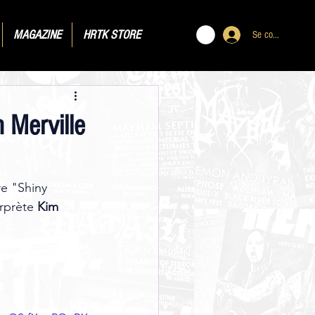
MAGAZINE
HRTK STORE
Se connecter
 Merville
re "Shiny 
rprète
 Kim 