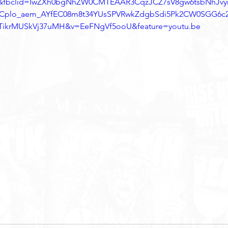
Q&fbclid=IwZXh0bgNhZW0CMTEAAR3CqzJCZ7sV8gw6tsbNhJv
Cplo_aem_AYfEC08m8t34YUsSPVRwkZdgbSdi5Pk2CW0SGG6c2
TikrMUSkVj37uMH&v=EeFNgVf5ooU&feature=youtu.be