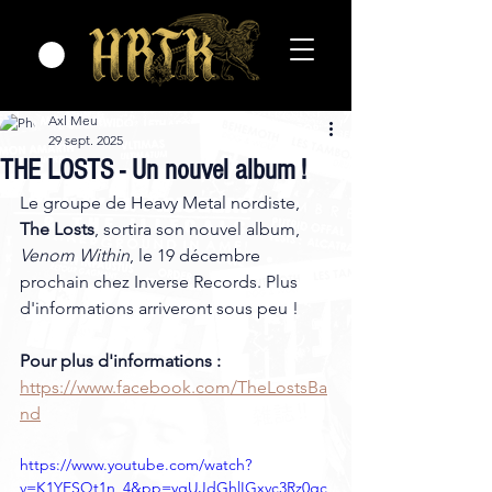
Axl Meu
29 sept. 2025
THE LOSTS - Un nouvel album !
Le groupe de Heavy Metal nordiste, 
The Losts
, sortira son nouvel album, 
Venom Within
, le 19 décembre 
prochain chez Inverse Records. Plus 
d'informations arriveront sous peu !
Pour plus d'informations :
https://www.facebook.com/TheLostsBa
nd
https://www.youtube.com/watch?
v=K1YESQt1n_4&pp=ygUJdGhlIGxvc3Rz0gc