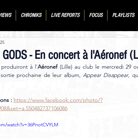
VIEWS
CHRONIKS
LIVE REPORTS
FOCUS
PLAYLISTS
025
ODS - En concert à l'Aéronef (Lil
 produiront à l'
Aéronef 
(Lille) au club le mercredi 29 o
 sortie prochaine de leur album, 
Appear Disappear
, qu
ons :
https://www.facebook.com/photo/?
908&set=a.550482737106086
com/watch?v=36PnotCVYLM