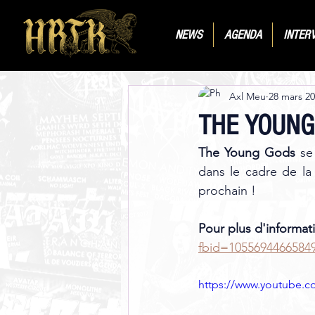
NEWS
AGENDA
INTER
Axl Meu
28 mars 2
THE YOUNG G
The Young Gods
 se
dans le cadre de la
prochain ! 
Pour plus d'informati
fbid=1055694466584
https://www.youtube.