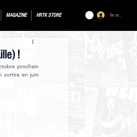
MAGAZINE
HRTK STORE
Se connecter
le) !
ctobre prochain 
i sortira en juin 